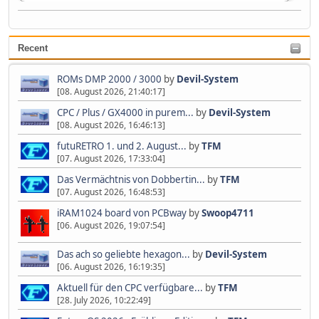
Devil-System
2023-07-09, 10:37:40
Recent
Zweiter 👋😂🤣
ROMs DMP 2000 / 3000
by
Devil-System
[08. August 2026, 21:40:17]
CPC / Plus / GX4000 in purem...
by
Devil-System
[08. August 2026, 16:46:13]
futuRETRO 1. und 2. August...
by
TFM
[07. August 2026, 17:33:04]
Das Vermächtnis von Dobbertin...
by
TFM
[07. August 2026, 16:48:53]
iRAM1024 board von PCBway
by
Swoop4711
[06. August 2026, 19:07:54]
Das ach so geliebte hexagon...
by
Devil-System
[06. August 2026, 16:19:35]
Aktuell für den CPC verfügbare...
by
TFM
[28. July 2026, 10:22:49]