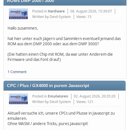
ROMs DMP 2000 / 3000
Posted in
Hardware
08. August 2026, 15:39:07
Written by Devil-System
Views: 15
Hallo zusammen,
hat hier unter euch Jägern und Sammlern eventuell jemand das
ROM aus dem DMP 2000 oder aus dem DMP 3000?
(Die hatten einen Chip mit ROM, da war unter Anderem die
Firmware und das Font drauf)
1 Comment
CPC / Plus / GX4000 in purem Javascript
Posted in
Emulatoren
02. August 2026, 20:35:20
Written by Devil-System
Views: 121
Aktuell versuche ich, unsere CPCs und Plusse in Javascript zu
emulieren.
Ohne WASM / andere Tricks, pures Javascript!