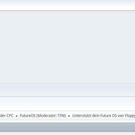
ider CPC
FutureOS
(Moderator:
TFM
)
Unterstützt dein Future OS vier Flop
►
►