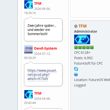
TFM
2026-06-04,
18:26:16
TFM
Zwei Jahre später...
und wieder ein
Administrator
Sommerloch!
Devil-System
CPC 6128+
2024-07-12,
Posts: 4,992
09:39:29
FutureSoft für CPC
https://www.pouet.
net/prod.php?
which=97349
Location: FutureOS Wel
Logged
TFM
2024-04-08,
20:42:44