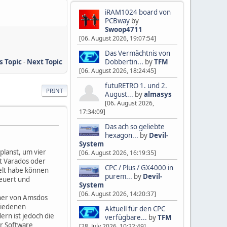
iRAM1024 board von
PCBway
by
Swoop4711
[06. August 2026, 19:07:54]
Das Vermächtnis von
s Topic
-
Next Topic
Dobbertin...
by
TFM
[06. August 2026, 18:24:45]
futuRETRO 1. und 2.
PRINT
August...
by
almasys
[06. August 2026,
17:34:09]
Das ach so geliebte
hexagon...
by
Devil-
System
planst, um vier
[06. August 2026, 16:19:35]
t Varados oder
CPC / Plus / GX4000 in
elt habe können
purem...
by
Devil-
teuert und
System
[06. August 2026, 14:20:37]
sher von Amsdos
hiedenen
Aktuell für den CPC
rn ist jedoch die
verfügbare...
by
TFM
r Software
[28. July 2026, 10:22:49]