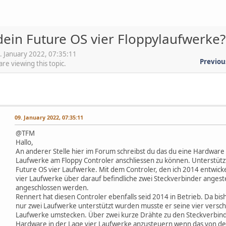
dein Future OS vier Floppylaufwerke?
. January 2022, 07:35:11
Previou
e viewing this topic.
09. January 2022, 07:35:11
@TFM
Hallo,
An anderer Stelle hier im Forum schreibst du das du eine Hardware 
Laufwerke am Floppy Controler anschliessen zu können. Unterstütz
Future OS vier Laufwerke. Mit dem Controler, den ich 2014 entwick
vier Laufwerke über darauf befindliche zwei Steckverbinder anges
angeschlossen werden.
Rennert hat diesen Controler ebenfalls seid 2014 in Betrieb. Da bi
nur zwei Laufwerke unterstützt wurden musste er seine vier versc
Laufwerke umstecken. Über zwei kurze Drähte zu den Steckverbinde
Hardware in der Lage vier Laufwerke anzusteuern wenn das von de