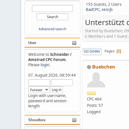
155 Guests, 2 Users
BadCPC
,
xesrjb
Unterstützt 
Advanced search
Started by Buebchen, 09
0 Members and 1 Guest ar
User
Pages
1
GO DOWN
Welcome to
Schneider /
Amstrad CPC Forum
.
Please
login
.
Buebchen
07. August 2026, 08:59:44
Login with username,
CPC 464
password and session
Posts: 57
length
Logged
Shoutbox