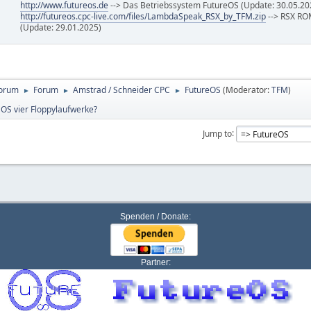
http://www.futureos.de
--> Das Betriebssystem FutureOS (Update: 30.05.20
http://futureos.cpc-live.com/files/LambdaSpeak_RSX_by_TFM.zip
--> RSX RO
(Update: 29.01.2025)
Forum
Forum
Amstrad / Schneider CPC
FutureOS
(Moderator:
TFM
)
►
►
►
 OS vier Floppylaufwerke?
Jump to
Spenden / Donate:
Partner: