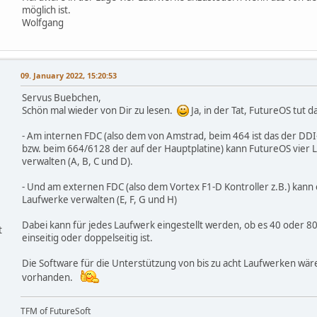
möglich ist.
Wolfgang
09. January 2022, 15:20:53
Servus Buebchen,
Schön mal wieder von Dir zu lesen.
Ja, in der Tat, FutureOS tut d
- Am internen FDC (also dem von Amstrad, beim 464 ist das der DDI-
bzw. beim 664/6128 der auf der Hauptplatine) kann FutureOS vier
verwalten (A, B, C und D).
- Und am externen FDC (also dem Vortex F1-D Kontroller z.B.) kann e
Laufwerke verwalten (E, F, G und H)
Dabei kann für jedes Laufwerk eingestellt werden, ob es 40 oder 8
t
einseitig oder doppelseitig ist.
Die Software für die Unterstützung von bis zu acht Laufwerken wär
vorhanden.
TFM of FutureSoft