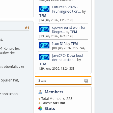
FutureOS 2026 -
Frühlings-Edition...
by
TFM
[14. July 2026, 13:36:19]
cpcwiki eu ist wohl für
#1
länger...
by
TFM
[13. July 2026, 16:18:19]
as.
Icon DIR
by
TFM
[08. July 2026, 21:25:44]
1 Kontroller,
 Laufwerke
JavaCPC - Download
der neuesten...
by
TFM
s ebenfalls vier
[29. June 2026, 13:24:33]
0 Spuren hat,
Stats
Members
e also schon
Total Members: 228
Latest:
Mr.Uno
Stats