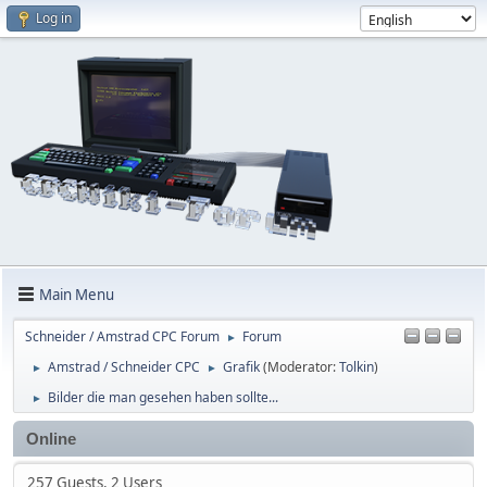
Log in
Main Menu
Schneider / Amstrad CPC Forum
Forum
►
Amstrad / Schneider CPC
Grafik
(Moderator:
Tolkin
)
►
►
Bilder die man gesehen haben sollte...
►
Online
257 Guests, 2 Users