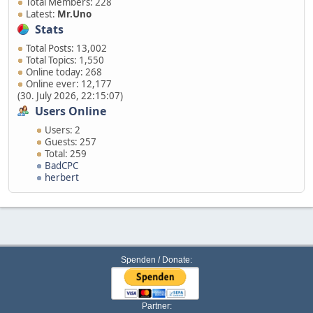
Total Members: 228
Latest:
Mr.Uno
Stats
Total Posts: 13,002
Total Topics: 1,550
Online today: 268
Online ever: 12,177
(30. July 2026, 22:15:07)
Users Online
Users: 2
Guests: 257
Total: 259
BadCPC
herbert
Spenden / Donate:
Partner: