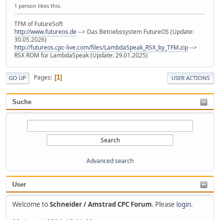
1 person likes this.
TFM of FutureSoft
http://www.futureos.de
--> Das Betriebssystem FutureOS (Update:
30.05.2026)
http://futureos.cpc-live.com/files/LambdaSpeak_RSX_by_TFM.zip
-->
RSX ROM für LambdaSpeak (Update: 29.01.2025)
Pages
1
GO UP
USER ACTIONS
Suche
Advanced search
User
Welcome to
Schneider / Amstrad CPC Forum
. Please
login
.