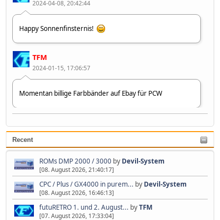
2024-04-08, 20:42:44
Happy Sonnenfinsternis!
TFM
2024-01-15, 17:06:57
Momentan billige Farbbänder auf Ebay für PCW
Devil-System
2023-07-09, 10:37:40
Recent
Zweiter 👋😂🤣
ROMs DMP 2000 / 3000
by
Devil-System
[08. August 2026, 21:40:17]
CPC / Plus / GX4000 in purem...
by
Devil-System
[08. August 2026, 16:46:13]
futuRETRO 1. und 2. August...
by
TFM
[07. August 2026, 17:33:04]