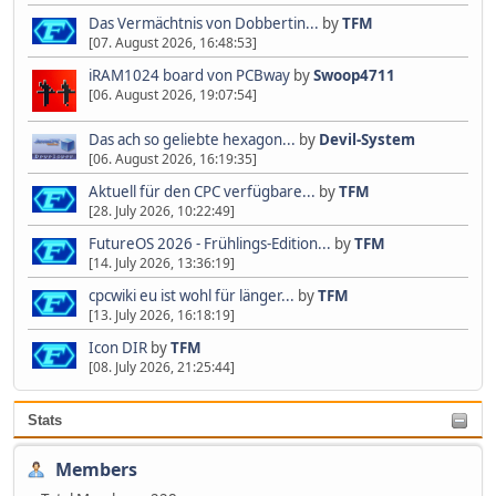
Das Vermächtnis von Dobbertin...
by
TFM
[07. August 2026, 16:48:53]
iRAM1024 board von PCBway
by
Swoop4711
[06. August 2026, 19:07:54]
Das ach so geliebte hexagon...
by
Devil-System
[06. August 2026, 16:19:35]
Aktuell für den CPC verfügbare...
by
TFM
[28. July 2026, 10:22:49]
FutureOS 2026 - Frühlings-Edition...
by
TFM
[14. July 2026, 13:36:19]
cpcwiki eu ist wohl für länger...
by
TFM
[13. July 2026, 16:18:19]
Icon DIR
by
TFM
[08. July 2026, 21:25:44]
Stats
Members