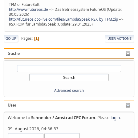
TFM of FutureSoft
http://www.futureos.de
--> Das Betriebssystem FutureOS (Update:
30.05.2026)
http://futureos.cpc-live.com/files/LambdaSpeak_RSX_by_TFM.zip
-->
RSX ROM für LambdaSpeak (Update: 29.01.2025)
Pages
1
GO UP
USER ACTIONS
Suche
Advanced search
User
Welcome to
Schneider / Amstrad CPC Forum
. Please
login
.
09. August 2026, 04:56:53