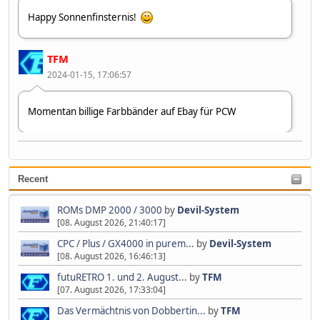
Happy Sonnenfinsternis!
TFM
2024-01-15, 17:06:57
Momentan billige Farbbänder auf Ebay für PCW
Devil-System
2023-07-09, 10:37:40
Recent
Zweiter 👋😂🤣
ROMs DMP 2000 / 3000
by
Devil-System
[08. August 2026, 21:40:17]
CPC / Plus / GX4000 in purem...
by
Devil-System
[08. August 2026, 16:46:13]
futuRETRO 1. und 2. August...
by
TFM
[07. August 2026, 17:33:04]
Das Vermächtnis von Dobbertin...
by
TFM