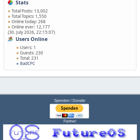
Stats
Total Posts: 13,002
Total Topics: 1,550
Online today: 268
Online ever: 12,177
(30. July 2026, 22:15:07)
Users Online
Users: 1
Guests: 230
Total: 231
BadCPC
Spenden / Donate:
Partner: