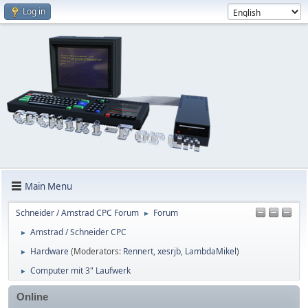
Log in
Main Menu
Schneider / Amstrad CPC Forum
Forum
►
Amstrad / Schneider CPC
►
Hardware
(Moderators:
Rennert
,
xesrjb
,
LambdaMikel
)
►
Computer mit 3" Laufwerk
►
Online