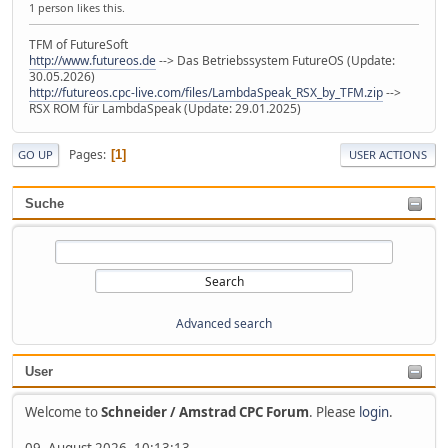
1 person likes this.
TFM of FutureSoft
http://www.futureos.de
--> Das Betriebssystem FutureOS (Update:
30.05.2026)
http://futureos.cpc-live.com/files/LambdaSpeak_RSX_by_TFM.zip
-->
RSX ROM für LambdaSpeak (Update: 29.01.2025)
Pages
1
GO UP
USER ACTIONS
Suche
Advanced search
User
Welcome to
Schneider / Amstrad CPC Forum
. Please
login
.
09. August 2026, 10:13:13