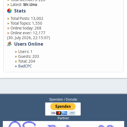
Latest:
Mr.Uno
Stats
Total Posts: 13,002
Total Topics: 1,550
Online today: 268
Online ever: 12,177
(30. July 2026, 22:15:07)
Users Online
Users: 1
Guests: 203
Total: 204
BadCPC
Spenden / Donate:
Partner: