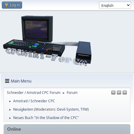
Log in
Main Menu
Schneider / Amstrad CPC Forum
Forum
►
Amstrad / Schneider CPC
►
Neuigkeiten
(Moderators:
Devil-System
,
TFM
)
►
Neues Buch "In the Shadow of the CPC"
►
Online