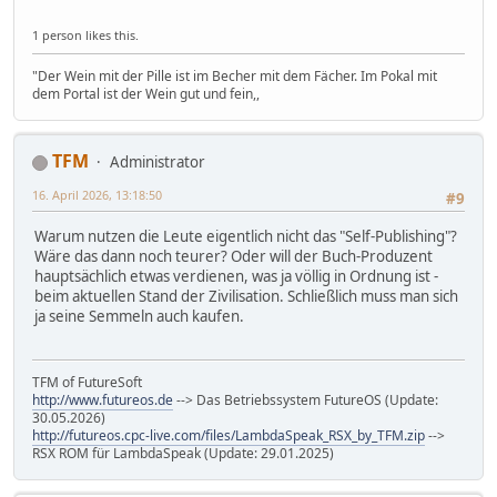
1 person likes this.
"Der Wein mit der Pille ist im Becher mit dem Fächer. Im Pokal mit
dem Portal ist der Wein gut und fein,,
TFM
Administrator
16. April 2026, 13:18:50
#9
Warum nutzen die Leute eigentlich nicht das "Self-Publishing"?
Wäre das dann noch teurer? Oder will der Buch-Produzent
hauptsächlich etwas verdienen, was ja völlig in Ordnung ist -
beim aktuellen Stand der Zivilisation. Schließlich muss man sich
ja seine Semmeln auch kaufen.
TFM of FutureSoft
http://www.futureos.de
--> Das Betriebssystem FutureOS (Update:
30.05.2026)
http://futureos.cpc-live.com/files/LambdaSpeak_RSX_by_TFM.zip
-->
RSX ROM für LambdaSpeak (Update: 29.01.2025)