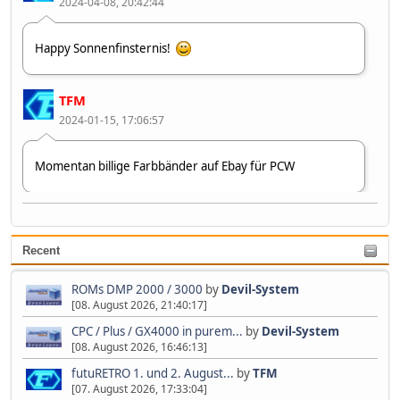
2024-04-08, 20:42:44
Happy Sonnenfinsternis!
TFM
2024-01-15, 17:06:57
Momentan billige Farbbänder auf Ebay für PCW
Devil-System
2023-07-09, 10:37:40
Recent
Zweiter 👋😂🤣
ROMs DMP 2000 / 3000
by
Devil-System
[08. August 2026, 21:40:17]
CPC / Plus / GX4000 in purem...
by
Devil-System
[08. August 2026, 16:46:13]
futuRETRO 1. und 2. August...
by
TFM
[07. August 2026, 17:33:04]