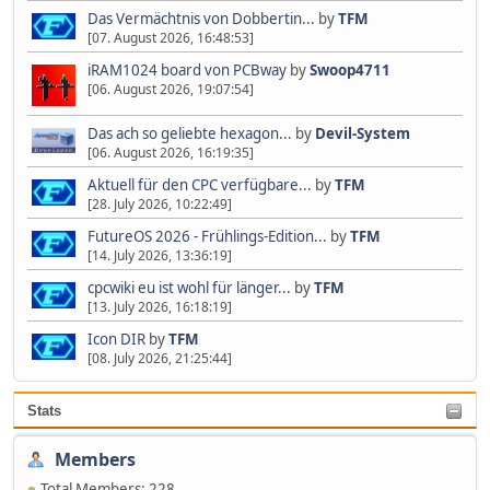
Das Vermächtnis von Dobbertin...
by
TFM
[07. August 2026, 16:48:53]
iRAM1024 board von PCBway
by
Swoop4711
[06. August 2026, 19:07:54]
Das ach so geliebte hexagon...
by
Devil-System
[06. August 2026, 16:19:35]
Aktuell für den CPC verfügbare...
by
TFM
[28. July 2026, 10:22:49]
FutureOS 2026 - Frühlings-Edition...
by
TFM
[14. July 2026, 13:36:19]
cpcwiki eu ist wohl für länger...
by
TFM
[13. July 2026, 16:18:19]
Icon DIR
by
TFM
[08. July 2026, 21:25:44]
Stats
Members
Total Members: 228