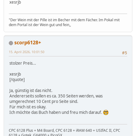
xesrjb
"Der Wein mit der Pille ist im Becher mit dem Fächer. Im Pokal mit
dem Portal ist der Wein gut und fein,,
scorp6128+
15. April 2026, 10:01:50
#5
stolzer Preis...
xesrjb
[/quote]
Ja, günstig ist das nicht.
Andererseits sollen es ca. 350 Seiten werden, was
umgerechnet 10 Cent pro Seite sind.
Für mich ist es okay.
Ich möchte das Buch haben und freu mich darauf.
CPC 6128 Plus + M4 Board, CPC 6128 + iRAM 640 + USIfAC II, CPC
6128 + Gotek, GX4000 + PicoGX