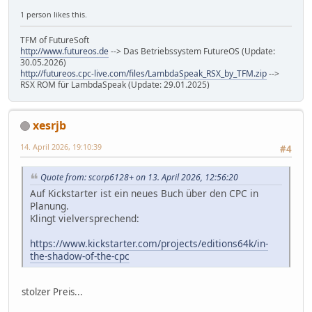
1 person likes this.
TFM of FutureSoft
http://www.futureos.de
--> Das Betriebssystem FutureOS (Update:
30.05.2026)
http://futureos.cpc-live.com/files/LambdaSpeak_RSX_by_TFM.zip
-->
RSX ROM für LambdaSpeak (Update: 29.01.2025)
xesrjb
14. April 2026, 19:10:39
#4
Quote from: scorp6128+ on 13. April 2026, 12:56:20
Auf Kickstarter ist ein neues Buch über den CPC in
Planung.
Klingt vielversprechend:
https://www.kickstarter.com/projects/editions64k/in-
the-shadow-of-the-cpc
stolzer Preis...