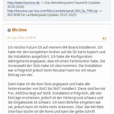
http://www.futureos.de
--> Das Betriebssystem FutureOS (Update:
30.05.2026)
http://futureos.cpc-live.com/files/LambdaSpeak_RSX_by_TFM.zip
-->
RSX ROM für LambdaSpeak (Update: 29.01.2025)
Mr.Uno
05. July 2026, 22:00:30
#2
Ich möchte Future OS auf meinem M4 Board installieren. Ich
habe mir den kompletten Ordner auf die SD Karte kopiert und
die Installation ausgeführt. Ich habe die Konfiguration
dahingehend angepasst, dass ich einen Farbmonitor habe. Die
Vorauswahl der Slots habe ich übernommen. Die Installation
war erfolgreich jedoch beim Neustart kam nur ein neuer
Eintrag von vier.
Dann habe ich die Rom Slots angepasst und habe alle
hintereinander von Slot2 bis Slot7 installiert. Diese sind bei mir
frei. AMSDos liegt auf Slot8. Installation erfolgreich, alle vier
Einträge erscheinen, jedoch ist der Hintergrund schwarz und
die Eingabezeile ist schwarz. Ich kann Befehle eingeben wie
cat, jedoch kann ich nichts mehr erkennen. Über das M4 Web
Interface lösche ich die Roms und kann die gelbe Schrift