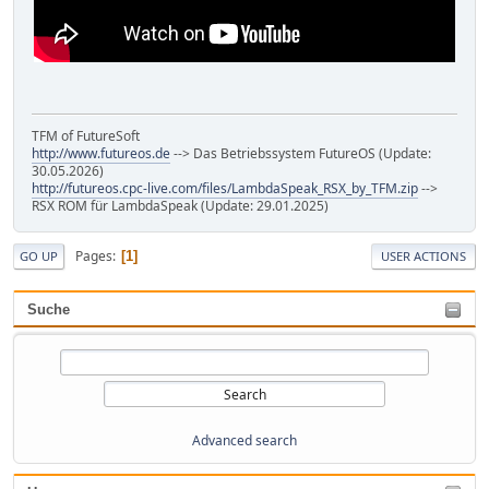
TFM of FutureSoft
http://www.futureos.de
--> Das Betriebssystem FutureOS (Update:
30.05.2026)
http://futureos.cpc-live.com/files/LambdaSpeak_RSX_by_TFM.zip
-->
RSX ROM für LambdaSpeak (Update: 29.01.2025)
Pages
1
GO UP
USER ACTIONS
Suche
Advanced search