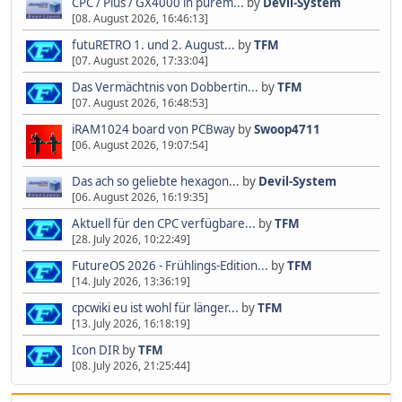
CPC / Plus / GX4000 in purem...
by
Devil-System
[08. August 2026, 16:46:13]
futuRETRO 1. und 2. August...
by
TFM
[07. August 2026, 17:33:04]
Das Vermächtnis von Dobbertin...
by
TFM
[07. August 2026, 16:48:53]
iRAM1024 board von PCBway
by
Swoop4711
[06. August 2026, 19:07:54]
Das ach so geliebte hexagon...
by
Devil-System
[06. August 2026, 16:19:35]
Aktuell für den CPC verfügbare...
by
TFM
[28. July 2026, 10:22:49]
FutureOS 2026 - Frühlings-Edition...
by
TFM
[14. July 2026, 13:36:19]
cpcwiki eu ist wohl für länger...
by
TFM
[13. July 2026, 16:18:19]
Icon DIR
by
TFM
[08. July 2026, 21:25:44]