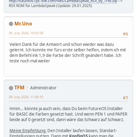
http://futureos.cpc-live.com/files/LambdaSpeak_RSX_by_TFM.zip
-->
RSX ROM für LambdaSpeak (Update: 29.01.2025)
Mr.Uno
06. July 2026, 19:03:58
#6
Vielen Dank für die Antwort und schon wieder was dazu
gelernt. Ich konnte mir fürs erste selber helfen, indem ich mit
dem Befehl ink 1,9 die Farbe der Schrift geändert habe. Ich
teste noch mal weiter
TFM
Administrator
08. July 2026, 11:08:33
#7
Hmm... könnte ja auch sein, dass Du beim FutureOS Installer
für BASIC die Farben gesetzt hast. Und wenn PEN 1 und PAPER
beide auf 0 gesetzt sind, dann wäre das Schwarz auf Schwarz.
Meine Empfehlung:
Den Installer laufen lassen, Standart-
Einstellungen nutzen. Dann mit
KonfigOS
kann man die