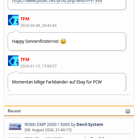
https://www.pouet.net/prod.php?which=97349
TFM
2024-04-08, 20:42:44
Happy Sonnenfinsternis!
TFM
2024-01-15, 17:06:57
Momentan billige Farbbänder auf Ebay für PCW
Devil-System
2023-07-09, 10:37:40
Recent
Zweiter 👋😂🤣
ROMs DMP 2000 / 3000
by
Devil-System
[08. August 2026, 21:40:17]