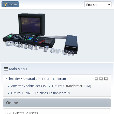
Log in
Main Menu
Schneider / Amstrad CPC Forum
Forum
►
Amstrad / Schneider CPC
FutureOS
(Moderator:
TFM
)
►
►
FutureOS 2026 - Frühlings-Edition ist raus!
►
Online
220 Guests, 2 Users