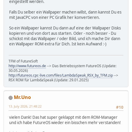
eingestellt werden.
Falls Du selber ein Wallpaper machen willst, dann kannst Du es
mit JavaCPC von einer PC Grafik her konvertieren.
So ein Wallpaper kannst Du dann auf eine der Wallpaper Disks
kopieren und von dort aus starten. Oder - noch besser - Du
schickst mit das Wallpaper / oder Bild, und ich mache Dir dann
ein Wallpaper ROM extra für Dich. Ist kein Aufwand :-)
TFM of FutureSoft
http://www.futureos.de
--> Das Betriebssystem FutureOS (Update:
30.05.2026)
http://futureos.cpc-live.com/files/LambdaSpeak_RSX_by_TFM.zip
-->
RSX ROM für LambdaSpeak (Update: 29.01.2025)
Mr.Uno
13. July 2026, 21:48:22
#10
vielen Dank! Das hat super geklappt mit dem ROM-Manager
und ich habe FutureOS wieder ein bisschen mehr verstanden!