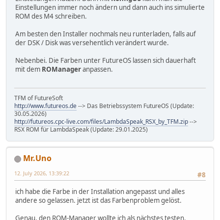
Einstellungen immer noch ändern und dann auch ins simulierte
ROM des M4 schreiben.
Am besten den Installer nochmals neu runterladen, falls auf
der DSK / Disk was versehentlich verändert wurde.
Nebenbei. Die Farben unter FutureOS lassen sich dauerhaft
mit dem
ROManager
anpassen.
TFM of FutureSoft
http://www.futureos.de
--> Das Betriebssystem FutureOS (Update:
30.05.2026)
http://futureos.cpc-live.com/files/LambdaSpeak_RSX_by_TFM.zip
-->
RSX ROM für LambdaSpeak (Update: 29.01.2025)
Mr.Uno
12. July 2026, 13:39:22
#8
ich habe die Farbe in der Installation angepasst und alles
andere so gelassen. jetzt ist das Farbenproblem gelöst.
Genau, den ROM-Manager wollte ich als nächstes testen.