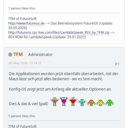
1 person likes this.
TFM of FutureSoft
http://www.futureos.de
--> Das Betriebssystem FutureOS (Update:
30.05.2026)
http://futureos.cpc-live.com/files/LambdaSpeak_RSX_by_TFM.zip
-->
RSX ROM für LambdaSpeak (Update: 29.01.2025)
TFM
Administrator
28. May 2026, 13:14:52
#1
Die Applikationen wurden jetzt ebenfalls überarbeitet, mit der
Maus lässt sich jetzt alles bedienen - wo es Sinn macht.
Konfig-OS zeigt jetzt am Anfang alle aktuellen Optionen an.
Dies & das & viel Spaß!
1 person likes this.
TFM of FutureSoft