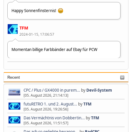
Happy Sonnenfinsternis!
TFM
2024-01-15, 17:06:57
Momentan billige Farbbänder auf Ebay für PCW
Devil-System
2023-07-09, 10:37:40
Recent
Zweiter 👋😂🤣
CPC / Plus / GX4000 in purem...
by
Devil-System
[05. August 2026, 21:14:13]
futuRETRO 1. und 2. August...
by
TFM
[05. August 2026, 19:26:56]
Das Vermächtnis von Dobbertin...
by
TFM
[05. August 2026, 11:51:57]
Das ach so geliebte hexagon...
by
BadCPC