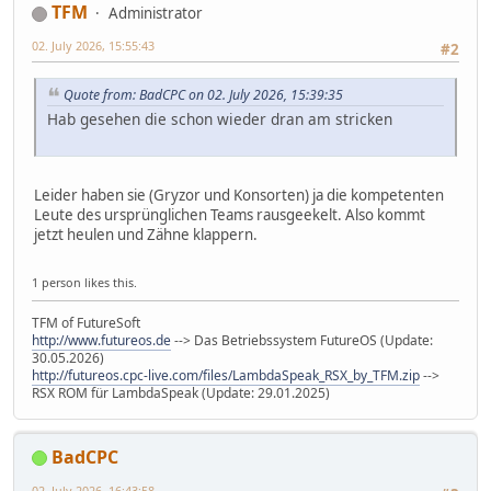
TFM
Administrator
02. July 2026, 15:55:43
#2
Quote from: BadCPC on 02. July 2026, 15:39:35
Hab gesehen die schon wieder dran am stricken
Leider haben sie (Gryzor und Konsorten) ja die kompetenten
Leute des ursprünglichen Teams rausgeekelt. Also kommt
jetzt heulen und Zähne klappern.
1 person likes this.
TFM of FutureSoft
http://www.futureos.de
--> Das Betriebssystem FutureOS (Update:
30.05.2026)
http://futureos.cpc-live.com/files/LambdaSpeak_RSX_by_TFM.zip
-->
RSX ROM für LambdaSpeak (Update: 29.01.2025)
BadCPC
02. July 2026, 16:43:58