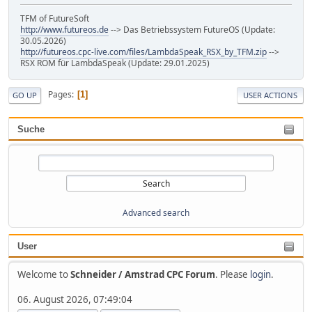
TFM of FutureSoft
http://www.futureos.de
--> Das Betriebssystem FutureOS (Update:
30.05.2026)
http://futureos.cpc-live.com/files/LambdaSpeak_RSX_by_TFM.zip
-->
RSX ROM für LambdaSpeak (Update: 29.01.2025)
Pages
1
GO UP
USER ACTIONS
Suche
Advanced search
User
Welcome to
Schneider / Amstrad CPC Forum
. Please
login
.
06. August 2026, 07:49:04