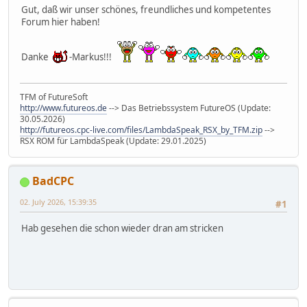
Gut, daß wir unser schönes, freundliches und kompetentes
Forum hier haben!
Danke
-Markus!!!
TFM of FutureSoft
http://www.futureos.de
--> Das Betriebssystem FutureOS (Update:
30.05.2026)
http://futureos.cpc-live.com/files/LambdaSpeak_RSX_by_TFM.zip
-->
RSX ROM für LambdaSpeak (Update: 29.01.2025)
BadCPC
02. July 2026, 15:39:35
#1
Hab gesehen die schon wieder dran am stricken