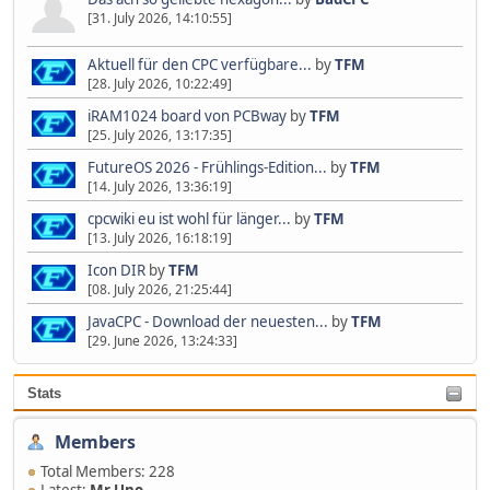
[31. July 2026, 14:10:55]
Aktuell für den CPC verfügbare...
by
TFM
[28. July 2026, 10:22:49]
iRAM1024 board von PCBway
by
TFM
[25. July 2026, 13:17:35]
FutureOS 2026 - Frühlings-Edition...
by
TFM
[14. July 2026, 13:36:19]
cpcwiki eu ist wohl für länger...
by
TFM
[13. July 2026, 16:18:19]
Icon DIR
by
TFM
[08. July 2026, 21:25:44]
JavaCPC - Download der neuesten...
by
TFM
[29. June 2026, 13:24:33]
Stats
Members
Total Members: 228
Latest:
Mr.Uno