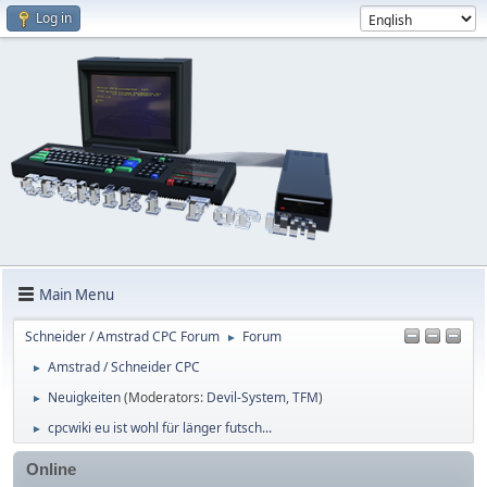
Log in
Main Menu
Schneider / Amstrad CPC Forum
Forum
►
Amstrad / Schneider CPC
►
Neuigkeiten
(Moderators:
Devil-System
,
TFM
)
►
cpcwiki eu ist wohl für länger futsch...
►
Online