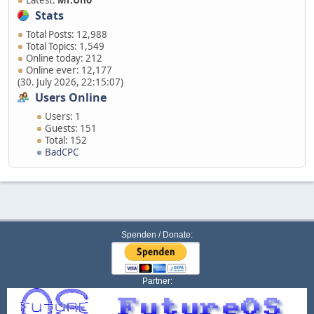
Stats
Total Posts: 12,988
Total Topics: 1,549
Online today: 212
Online ever: 12,177
(30. July 2026, 22:15:07)
Users Online
Users: 1
Guests: 151
Total: 152
BadCPC
Spenden / Donate:
Partner: