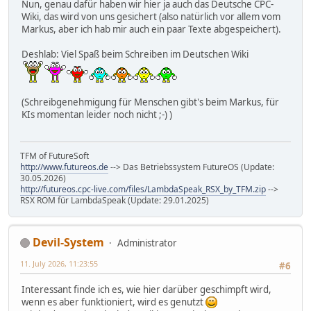
Nun, genau dafür haben wir hier ja auch das Deutsche CPC-
Wiki, das wird von uns gesichert (also natürlich vor allem vom
Markus, aber ich hab mir auch ein paar Texte abgespeichert).
Deshlab: Viel Spaß beim Schreiben im Deutschen Wiki
(Schreibgenehmigung für Menschen gibt's beim Markus, für
KIs momentan leider noch nicht ;-) )
TFM of FutureSoft
http://www.futureos.de
--> Das Betriebssystem FutureOS (Update:
30.05.2026)
http://futureos.cpc-live.com/files/LambdaSpeak_RSX_by_TFM.zip
-->
RSX ROM für LambdaSpeak (Update: 29.01.2025)
Devil-System
Administrator
11. July 2026, 11:23:55
#6
Interessant finde ich es, wie hier darüber geschimpft wird,
wenn es aber funktioniert, wird es genutzt