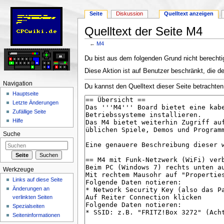
Seite
Diskussion
Quelltext anzeigen
Quelltext der Seite M4
←
M4
Wechseln zu:
Navigation
,
Suche
Du bist aus dem folgenden Grund nicht berechtig
Diese Aktion ist auf Benutzer beschränkt, die d
Navigation
Du kannst den Quelltext dieser Seite betrachten
Hauptseite
Letzte Änderungen
Zufällige Seite
Hilfe
Suche
Werkzeuge
Links auf diese Seite
Änderungen an
verlinkten Seiten
Spezialseiten
Seiten­informationen