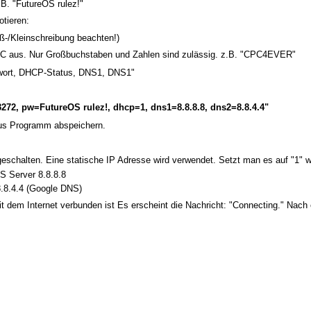
B. "FutureOS rulez!"
otieren:
-/Kleinschreibung beachten!)
PC aus. Nur Großbuchstaben und Zahlen sind zulässig. z.B. "CPC4EVER"
wort, DHCP-Status, DNS1, DNS1"
72, pw=FutureOS rulez!, dhcp=1, dns1=8.8.8.8, dns2=8.8.4.4"
aus Programm abspeichern.
schalten. Eine statische IP Adresse wird verwendet. Setzt man es auf "1" we
S Server 8.8.8.8
8.8.4.4 (Google DNS)
 dem Internet verbunden ist Es erscheint die Nachricht: "Connecting." Nach e