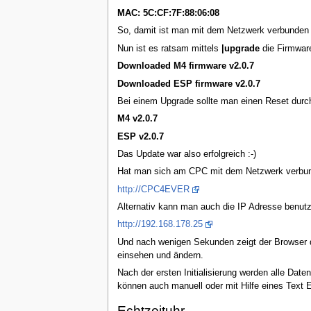
MAC: 5C:CF:7F:88:06:08
So, damit ist man mit dem Netzwerk verbunden 
Nun ist es ratsam mittels
|upgrade
die Firmware
Downloaded M4 firmware v2.0.7
Downloaded ESP firmware v2.0.7
Bei einem Upgrade sollte man einen Reset durch
M4 v2.0.7
ESP v2.0.7
Das Update war also erfolgreich :-)
Hat man sich am CPC mit dem Netzwerk verbund
http://CPC4EVER
Alternativ kann man auch die IP Adresse benutz
http://192.168.178.25
Und nach wenigen Sekunden zeigt der Browser de
einsehen und ändern.
Nach der ersten Initialisierung werden alle Date
können auch manuell oder mit Hilfe eines Text
Echtzeituhr