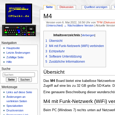
Seite
Diskussion
Quelltext anzeigen
M4
Version vom 6. Mai 2022, 16:56 Uhr von
TFM
(
Diskuss
(
Unterschied
)
← Nächstältere Version
| Aktuelle Versi
Wechseln zu:
Navigation
,
Suche
Inhaltsverzeichnis
[
Verbergen
]
1
Übersicht
Navigation
2
M4 mit Funk-Netzwerk (WiFi) verbinden
Hauptseite
3
Echtzeituhr
Letzte Änderungen
4
Software Unterstützung
Zufällige Seite
5
Zusätzliche Informationen
Hilfe
Suche
Übersicht
Das
M4
Board bietet eine kabellose Netzwerkve
Zugriff auf eine bis zu 32 GB große SD-Karte. 
Werkzeuge
Eine genauere Beschreibung dieser wunderschön
Links auf diese Seite
Änderungen an
M4 mit Funk-Netzwerk (WiFi) ve
verlinkten Seiten
Spezialseiten
Beim PC (Windows 7) rechts unten auf Netzwerk
Druckversion