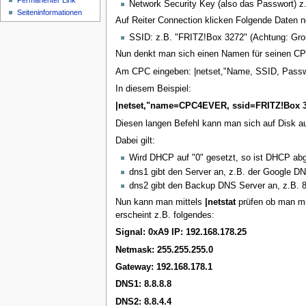
Permanenter Link
Network Security Key (also das Passwort) z.
Seiten­informationen
Auf Reiter Connection klicken Folgende Daten n
SSID: z.B. "FRITZ!Box 3272" (Achtung: Groß
Nun denkt man sich einen Namen für seinen C
Am CPC eingeben: |netset,"Name, SSID, Pass
In diesem Beispiel:
|netset,"name=CPC4EVER, ssid=FRITZ!Box 32
Diesen langen Befehl kann man sich auf Disk 
Dabei gilt:
Wird DHCP auf "0" gesetzt, so ist DHCP abge
dns1 gibt den Server an, z.B. der Google DN
dns2 gibt den Backup DNS Server an, z.B. 
Nun kann man mittels
|netstat
prüfen ob man mit
erscheint z.B. folgendes:
Signal: 0xA9
IP: 192.168.178.25
Netmask: 255.255.255.0
Gateway: 192.168.178.1
DNS1: 8.8.8.8
DNS2: 8.8.4.4