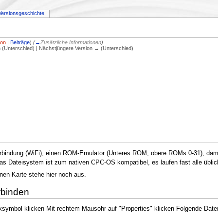
Versionsgeschichte
ion
|
Beiträge
)
(
→
Zusätzliche Informationen
)
on (Unterschied) | Nächstjüngere Version → (Unterschied)
rbindung (WiFi), einen ROM-Emulator (Unteres ROM, obere ROMs 0-31), damit l
Das Dateisystem ist zum nativen CPC-OS kompatibel, es laufen fast alle üb
en Karte stehe hier noch aus.
rbinden
symbol klicken Mit rechtem Mausohr auf "Properties" klicken Folgende Daten