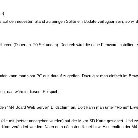
:-)
 auf den neuesten Stand zu bringen Sollte ein Update verfügbar sein, so wir
führen (Dauer ca. 20 Sekunden). Dadurch wird die neue Firmware installiert.
en kann man vom PC aus darauf zugreifen. Dazu gibt man einfach im Browse
en, das wäre in diesem Beispiel:
n "M4 Board Web Server" Bildschirm an. Dort kann man unter "Roms" Erweiter
n (die mit |netset angegeben wurden) auf der Mikro SD Karte gesichert. Und zw
 Editors verändert werden. Nach dem nächsten Reset bzw. Einschalten der M